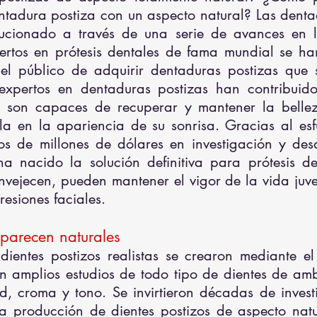
tadura postiza con un aspecto natural? Las denta
lucionado a través de una serie de avances en 
xpertos en prótesis dentales de fama mundial se 
l público de adquirir dentaduras postizas que 
expertos en dentaduras postizas han contribuid
 son capaces de recuperar y mantener la belleza
a en la apariencia de su sonrisa. Gracias al esf
tos de millones de dólares en investigación y desa
a nacido la solución definitiva para prótesis de
vejecen, pueden mantener el vigor de la vida juve
resiones faciales.
parecen naturales
ientes postizos realistas se crearon mediante el
ron amplios estudios de todo tipo de dientes de a
ad, croma y tono. Se invirtieron décadas de inve
a producción de dientes postizos de aspecto natu