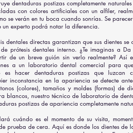
ruye dentaduras postizas completamente naturales y
ladas con colores artificiales con un alfiler, rea
mo se verán en tu boca cuando sonrías. Se parecerá
e un experto podrá notar la diferencia.
sis dentales directas garantizan que sus dientes se 
o de prótesis dentales interno. ¿Te imaginas a D
artir de un breve guión sin verlo realmente? Así
iones a un laboratorio dental comercial para q
ivo es hacer dentaduras postizas que luzcan c
er inconstancia en la apariencia se detecte ante
onos (colores), tamaños y moldes (formas) de die
tra blancos, nuestro técnico de laboratorio de den
aduras postizas de apariencia completamente natur
dará cuándo es el momento de su visita, moment
 de prueba de cera. Aquí es donde los dientes de l