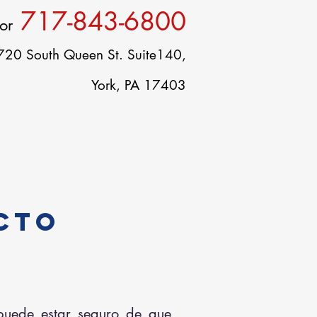
717-843-6800
or
720 South Queen St. Suite140,
York, PA 17403
ontacto
Carreras
Blog
cto
puede estar seguro de que