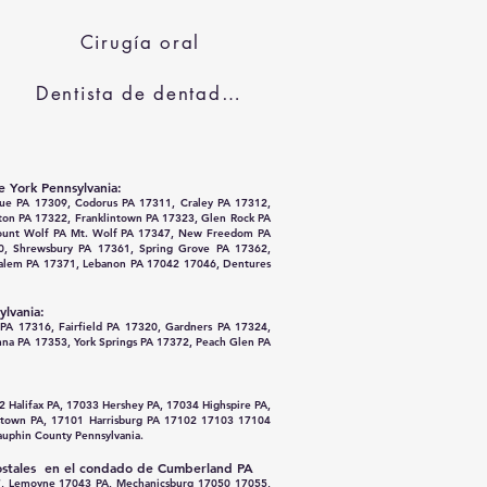
Cirugía oral
Dentista de dentaduras
de
York Pennsylvania:
gue PA 17309, Codorus PA 17311, Craley PA 17312,
lton PA 17322, Franklintown PA 17323, Glen Rock PA
Mount Wolf PA Mt. Wolf PA 17347, New Freedom PA
60, Shrewsbury PA 17361, Spring Grove PA 17362,
 Salem PA 17371, Lebanon PA 17042 17046, Dentures
ylvania:
 PA 17316, Fairfield PA 17320, Gardners PA 17324,
nna PA 17353, York Springs PA 17372, Peach Glen PA
 Halifax PA, 17033 Hershey PA, 17034 Highspire PA,
stown PA, 17101 Harrisburg PA 17102 17103 17104
uphin County Pennsylvania.
 postales en el condado de Cumberland PA
27, Lemoyne 17043 PA, Mechanicsburg 17050 17055,