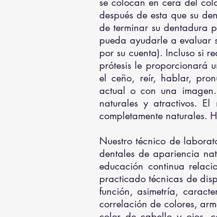
se colocan en cera del colo
después de esta que su den
de terminar su dentadura 
pueda ayudarle a evaluar su
por su cuenta). Incluso si 
prótesis le proporcionará u
el ceño, reír, hablar, pr
actual o con una imagen. 
naturales y atractivos. El
completamente naturales. Ha
Nuestro técnico de laborato
dentales de apariencia na
educación continua relaci
practicado técnicas de dispo
función, asimetría, caracte
correlación de colores, arm
color de cabello y ojos. c