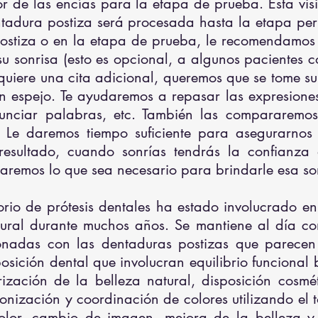
r de las encías para la etapa de prueba. Esta visi
tadura postiza será procesada hasta la etapa per
postiza o en la etapa de prueba, le recomendamos
 sonrisa (esto es opcional, a algunos pacientes co
requiere una cita adicional, queremos que se tome s
n espejo. Te ayudaremos a repasar las expresiones 
onunciar palabras, etc. También las compararemo
Le daremos tiempo suficiente para asegurarnos 
 resultado, cuando sonrías tendrás la confianza 
remos lo que sea necesario para brindarle esa sonr
rio de prótesis dentales ha estado involucrado en 
tural durante muchos años. Se mantiene al día co
onadas con las dentaduras postizas que parecen
sición dental que involucran equilibrio funcional bi
rización de la belleza natural, disposición cosmét
onización y coordinación de colores utilizando el t
olor, cambio de imagen, mejora de la belleza y e