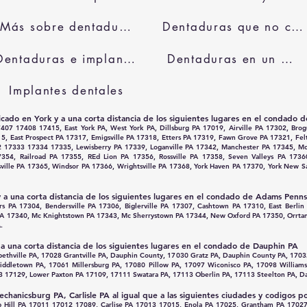
Más sobre dentaduras
Dentaduras que no causan nauseas
Dentaduras e implantes
Dentaduras en un día
Implantes dentales
icado e
n York y a una corta distancia de los siguientes lugares en el condado 
7 17408 17415, East York PA, West York PA, Dillsburg PA 17019, Airville PA 17302, Bro
5, East Prospect PA 17317, Emigsville PA 17318, Etters PA 17319, Fawn Grove PA 17321, Fe
2 17333 17334 17335, Lewisberry PA 17339, Loganville PA 17342, Manchester PA 17345, 
7354, Railroad PA 17355, REd Lion PA 17356, Rossville PA 17358, Seven Valleys PA 173
sville PA 17365, Windsor PA 17366, Wrightsville PA 17368, York Haven PA 17370, York New
a una corta distancia de los siguientes lugares en el condado de Adams Penns
s PA 17304, Bendersville PA 17306, Biglerville PA 17307, Cashtown PA 17310, East Berlin
n PA 17340, Mc Knightstown PA 17343, Mc Sherrystown PA 17344, New Oxford PA 17350, Orrta
.
a una corta distancia de los siguientes lugares en el condado de Dauphin PA
ethville PA, 17028 Grantville PA, Dauphin County, 17030 Gratz PA, Dauphin County PA, 17032
dletown PA, 17061 Millersburg PA, 17080 Pillow PA, 17097 Wiconisco PA, 17098 William
7129, Lower Paxton PA 17109, 17111 Swatara PA, 17113 Oberlin PA, 17113 Steelton PA, Da
echanicsburg PA, Carlisle PA al igual que a las siguientes ciudades y codigos
mp Hill PA 17011 17012 17089, Carlise PA 17013 17015, Enola PA 17025, Grantham PA 170