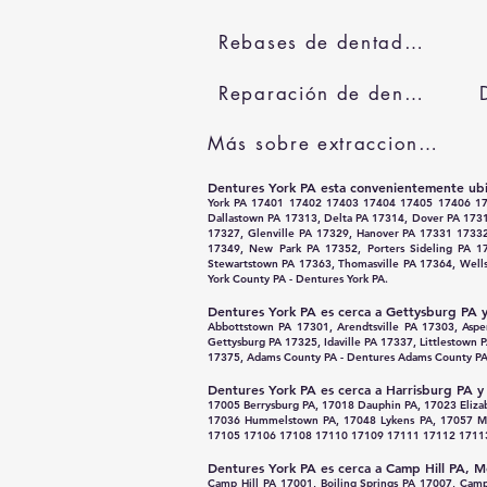
Rebases de dentaduras
Reparación de dentaduras
Más sobre extracciones dentales
Dentures York PA
esta convenientemente ub
York PA 17401 17402 17403 17404 17405 17406 1740
Dallastown PA 17313, Delta PA 17314, Dover PA 1731
17327, Glenville PA 17329, Hanover PA 17331 1733
17349, New Park PA 17352, Porters Sideling PA 1
Stewartstown PA 17363, Thomasville PA 17364, Well
York County PA - Dentures York PA.
Dentures York PA es cerca a Gettysburg PA y 
Abbottstown PA 17301, Arendtsville PA 17303, Asper
Gettysburg PA 17325, Idaville PA 17337, Littlestow
17375, Adams County PA - Dentures Adams County PA
Dentures York PA es cerca a Harrisburg PA y 
17005 Berrysburg PA, 17018 Dauphin PA, 17023 Elizab
17036 Hummelstown PA, 17048 Lykens PA, 17057 Mid
17105 17106 17108 17110 17109 17111 17112 17113 1
Dentures York PA es cerca a Camp Hill PA, M
Camp Hill PA 17001, Boiling Springs PA 17007, Ca