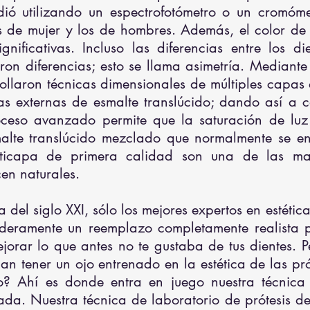
idió utilizando un espectrofotómetro o un cromóm
es de mujer y los de hombres. Además, el color de 
gnificativas. Incluso las diferencias entre los d
on diferencias; esto se llama asimetría. Mediante
rollaron técnicas dimensionales de múltiples capas
pas externas de esmalte translúcido; dando así a
proceso avanzado permite que la saturación de luz
lte translúcido mezclado que normalmente se enc
lticapa de primera calidad son una de las marc
en naturales.
 del siglo XXI, sólo los mejores expertos en estéti
eramente un reemplazo completamente realista p
jorar lo que antes no te gustaba de tus dientes.
man tener un ojo entrenado en la estética de las pr
o? Ahí es donde entra en juego nuestra técnica 
da. Nuestra técnica de laboratorio de prótesis den