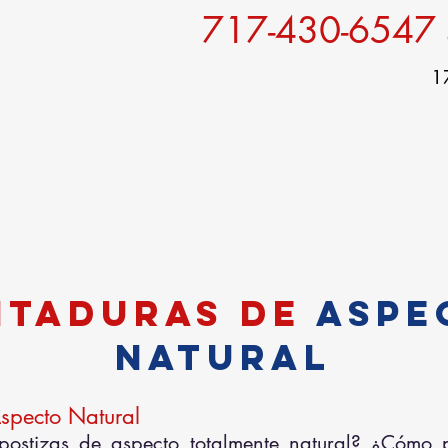
717-430-6547
1
Servicios
Para pacientes
Especiales
Galeria
C
ntaduras de
aspe
natural
specto Natural
postizas de aspecto totalmente natural? ¿Cómo 